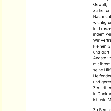
Gewalt, T
zu helfen
Nachrich
wichtig u
Im Friede
indem wir
Wir vertr
kleinen G
und dort 
Ängste vo
mit ihrem
seine Hilf
Helfenden
und gerec
Zerstritt
In Dankbr
ist, wie
Zu Beginn