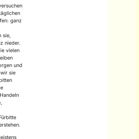
versuchen
täglichen
fen: ganz
 sie,
z nieder.
ie vielen
reiben
Sorgen und
wir sie
bitten
ie
 Handeln
,
ürbitte
erstehen.
eistens