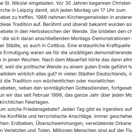
e St. Nikolai eingeladen. Vor 30 Jahren begannen Christen 
irche in Leipzig damit, sich jeden Montag um 17 Uhr zum
ebet zu treffen. 1989 nahmen Kirchengemeinden in andere
iese Tradition auf. Berühmt und überall bekannt wurden so
ebete in den Herbstwochen der Wende. Sie bildeten den chr
r die sich daran anschließenden Montags-Demonstrationen 
er Städte, so auch in Cottbus. Eine erstaunliche Kraftquelle
e Ermutigung waren sie für die unzähligen demonstrierende
 in jenen Wochen. Nach dem Mauerfall hörte das dann allm
f, weil die politische Wende zu einem guten Ende geführt ha
seitdem wirklich alles gut? In vielen Städten Deutschlands, i
d die Tradition von wöchentlichen oder monatlichen
ebeten, neben den sonntäglichen Gottesdiensten, fortgesetz
un wir das seit Februar 1999, das ganze Jahr über jeden M
kirchlichen Feiertagen.
m solche Friedensgebete? Jeden Tag gibt es irgendwo auf
che Konflikte und terroristische Anschläge. Immer geschehe
phen: Erdbeben, Überschwemmungen, verwüstende Orkane 
n Verletzten und Toten. Millionen Menschen sind auf der Flu