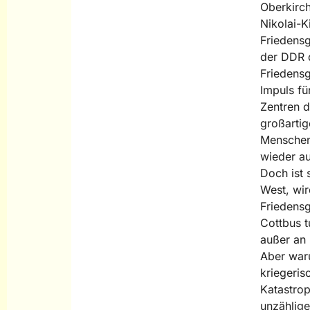
Oberkirch
Nikolai-K
Friedensg
der DDR d
Friedensg
Impuls fü
Zentren d
großartig
Menschen
wieder au
Doch ist 
West, wir
Friedensg
Cottbus t
außer an 
Aber waru
kriegeris
Katastro
unzählige