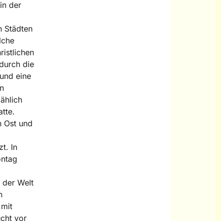
in der
n Städten
lche
istlichen
durch die
 und eine
n
ählich
tte.
n Ost und
t. In
ontag
 der Welt
n
mit
cht vor