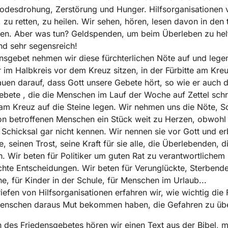
odesdrohung, Zerstörung und Hunger. Hilfsorganisationen 
, zu retten, zu heilen. Wir sehen, hören, lesen davon in den 
ten. Aber was tun? Geldspenden, um beim Überleben zu hel
nd sehr segensreich!
nsgebet nehmen wir diese fürchterlichen Nöte auf und legen
 im Halbkreis vor dem Kreuz sitzen, in der Fürbitte am Kreu
auen darauf, dass Gott unsere Gebete hört, so wie er auch d
ebete , die die Menschen im Lauf der Woche auf Zettel sch
am Kreuz auf die Steine legen. Wir nehmen uns die Nöte, 
n betroffenen Menschen ein Stück weit zu Herzen, obwohl 
 Schicksal gar nicht kennen. Wir nennen sie vor Gott und er
e, seinen Trost, seine Kraft für sie alle, die Überlebenden, d
. Wir beten für Politiker um guten Rat zu verantwortlichem
hte Entscheidungen. Wir beten für Verunglückte, Sterbende
ene, für Kinder in der Schule, für Menschen im Urlaub...
iefen von Hilfsorganisationen erfahren wir, wie wichtig die F
 Menschen daraus Mut bekommen haben, die Gefahren zu üb
 des Friedensgebetes hören wir einen Text aus der Bibel, m