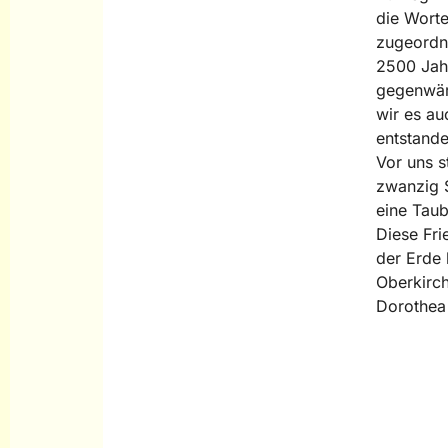
die Worte
zugeordne
2500 Jahr
gegenwärt
wir es au
entstande
Vor uns s
zwanzig S
eine Taub
Diese Fri
der Erde
Oberkirch
Dorothea