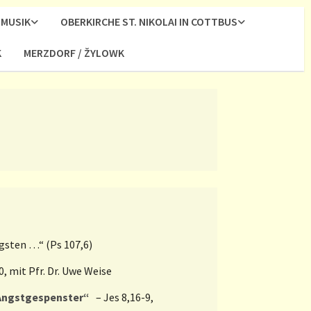
MUSIK
OBERKIRCHE ST. NIKOLAI IN COTTBUS
K
MERZDORF / ŽYLOWK
gsten …“ (Ps 107,6)
0, mit Pfr. Dr. Uwe Weise
 Angstgespenster“
– Jes 8,16-9,