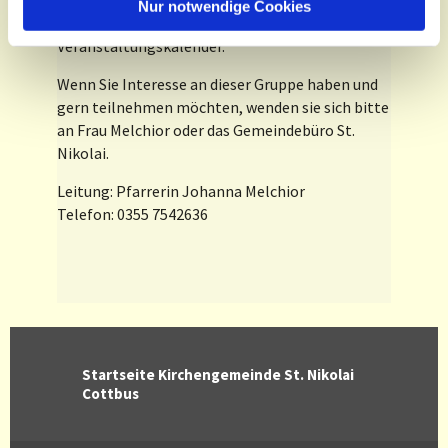
Uhr.
l
Nur notwendige Cookies
Die Termine entnehmen Sie bitte unserem
Veranstaltungskalender.
Wenn Sie Interesse an dieser Gruppe haben und
gern teilnehmen möchten, wenden sie sich bitte
an Frau Melchior oder das Gemeindebüro St.
Nikolai.
Leitung: Pfarrerin Johanna Melchior
Telefon: 0355 7542636
Startseite Kirchengemeinde St. Nikolai
Cottbus