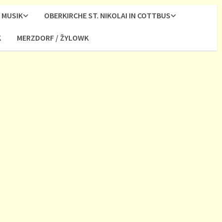
MUSIK
OBERKIRCHE ST. NIKOLAI IN COTTBUS
K
MERZDORF / ŽYLOWK