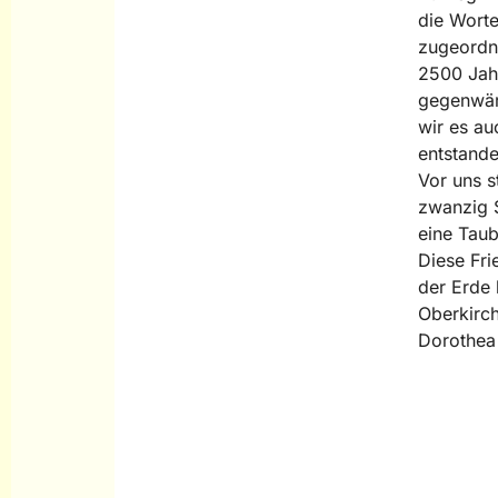
die Worte
zugeordne
2500 Jahr
gegenwärt
wir es au
entstande
Vor uns s
zwanzig S
eine Taub
Diese Fri
der Erde
Oberkirch
Dorothea