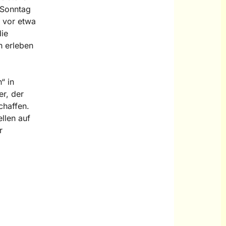
 Sonntag
, vor etwa
die
h erleben
“ in
er, der
chaffen.
llen auf
r