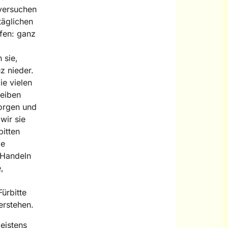
versuchen
täglichen
fen: ganz
 sie,
z nieder.
ie vielen
reiben
Sorgen und
wir sie
bitten
ie
 Handeln
,
ürbitte
erstehen.
eistens