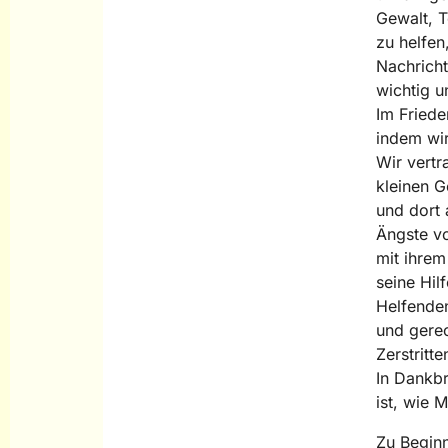
Gewalt, T
zu helfen
Nachrich
wichtig u
Im Friede
indem wir
Wir vertr
kleinen G
und dort 
Ängste vo
mit ihrem
seine Hilf
Helfenden
und gerec
Zerstritt
In Dankbr
ist, wie
Zu Beginn