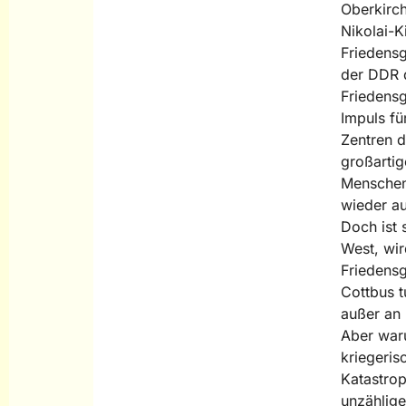
Oberkirch
Nikolai-K
Friedensg
der DDR d
Friedensg
Impuls fü
Zentren d
großartig
Menschen
wieder au
Doch ist 
West, wir
Friedensg
Cottbus t
außer an 
Aber waru
kriegeris
Katastro
unzählige