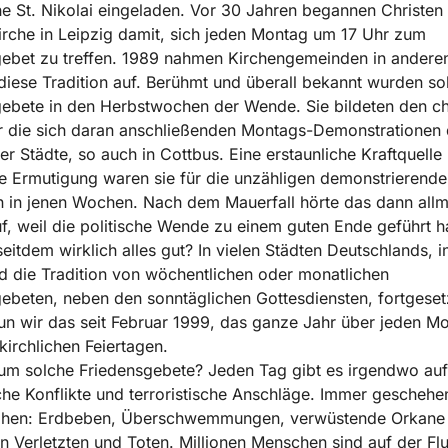
e St. Nikolai eingeladen. Vor 30 Jahren begannen Christen 
irche in Leipzig damit, sich jeden Montag um 17 Uhr zum
ebet zu treffen. 1989 nahmen Kirchengemeinden in andere
iese Tradition auf. Berühmt und überall bekannt wurden so
ebete in den Herbstwochen der Wende. Sie bildeten den chr
r die sich daran anschließenden Montags-Demonstrationen 
er Städte, so auch in Cottbus. Eine erstaunliche Kraftquelle
e Ermutigung waren sie für die unzähligen demonstrierende
 in jenen Wochen. Nach dem Mauerfall hörte das dann allm
f, weil die politische Wende zu einem guten Ende geführt ha
seitdem wirklich alles gut? In vielen Städten Deutschlands, i
d die Tradition von wöchentlichen oder monatlichen
ebeten, neben den sonntäglichen Gottesdiensten, fortgesetz
un wir das seit Februar 1999, das ganze Jahr über jeden M
kirchlichen Feiertagen.
m solche Friedensgebete? Jeden Tag gibt es irgendwo auf
che Konflikte und terroristische Anschläge. Immer geschehe
phen: Erdbeben, Überschwemmungen, verwüstende Orkane 
n Verletzten und Toten. Millionen Menschen sind auf der Flu