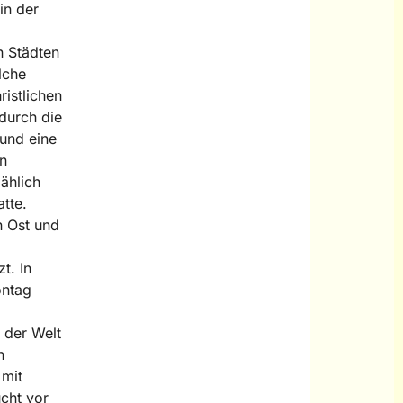
in der
n Städten
lche
istlichen
durch die
 und eine
n
ählich
tte.
n Ost und
t. In
ontag
 der Welt
n
mit
cht vor