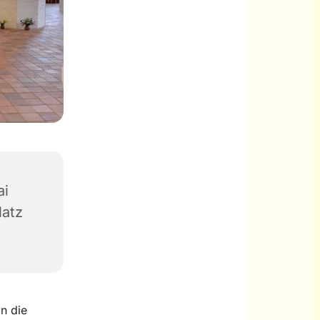
ai
latz
n die