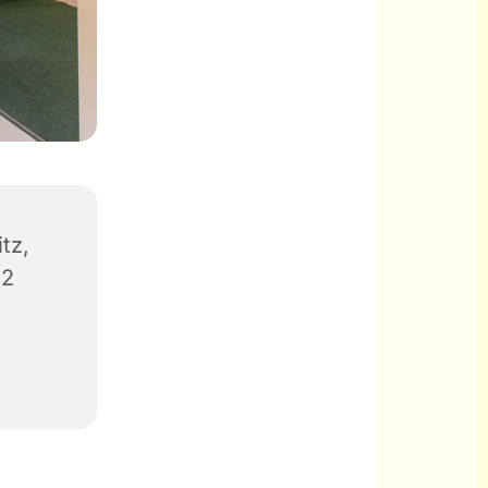
tz,
42