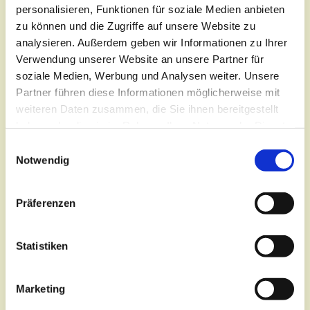
personalisieren, Funktionen für soziale Medien anbieten
zu können und die Zugriffe auf unsere Website zu
analysieren. Außerdem geben wir Informationen zu Ihrer
Verwendung unserer Website an unsere Partner für
soziale Medien, Werbung und Analysen weiter. Unsere
Partner führen diese Informationen möglicherweise mit
Sonntag, 16. August 2026, 10:00
weiteren Daten zusammen, die Sie ihnen bereitgestellt
Uhr
haben oder die sie im Rahmen Ihrer Nutzung der Dienste
gesammelt haben.
E
Notwendig
Oberkirche St. Nikolai Cottbus,
i
n
Oberkirchplatz 12, 03046 Cottbus
w
Präferenzen
i
Pfarrerin Johanna Melchior
l
l
Statistiken
i
g
Marketing
u