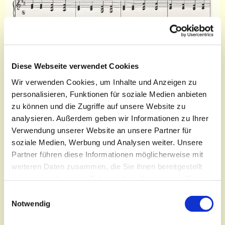
Diese Webseite verwendet Cookies
Wir verwenden Cookies, um Inhalte und Anzeigen zu
personalisieren, Funktionen für soziale Medien anbieten
Donnerstag, 10. September 2026,
zu können und die Zugriffe auf unsere Website zu
19:00 Uhr
analysieren. Außerdem geben wir Informationen zu Ihrer
Verwendung unserer Website an unsere Partner für
Bonhoeffersaal, Oberkirchplatz 12,
soziale Medien, Werbung und Analysen weiter. Unsere
03046 Cottbus
Partner führen diese Informationen möglicherweise mit
weiteren Daten zusammen, die Sie ihnen bereitgestellt
haben oder die sie im Rahmen Ihrer Nutzung der Dienste
gesammelt haben.
E
Notwendig
i
Die Kantorei St. Nikolai gestaltet regelmäßig die
n
Chormusik zu den Gottesdiensten in der