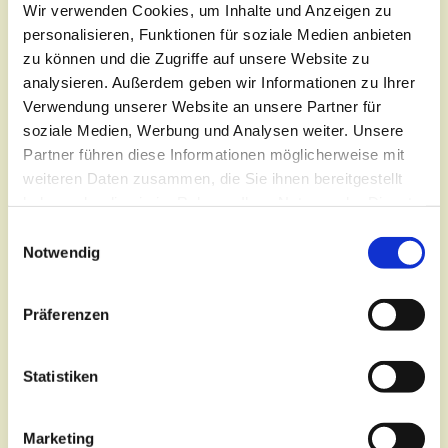
Wir verwenden Cookies, um Inhalte und Anzeigen zu
personalisieren, Funktionen für soziale Medien anbieten
zu können und die Zugriffe auf unsere Website zu
analysieren. Außerdem geben wir Informationen zu Ihrer
Verwendung unserer Website an unsere Partner für
soziale Medien, Werbung und Analysen weiter. Unsere
Partner führen diese Informationen möglicherweise mit
weiteren Daten zusammen, die Sie ihnen bereitgestellt
Dienstag, 1. Dezember 2026, 17:30
haben oder die sie im Rahmen Ihrer Nutzung der Dienste
- 19:00 Uhr
gesammelt haben.
E
Notwendig
i
Lutherkirche, Oberkirchplatz 12,
n
w
03046 Cottbus
Präferenzen
i
l
Pfarrerin Katrin Rebiger
l
Statistiken
i
g
Marketing