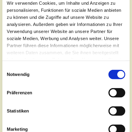
Wir verwenden Cookies, um Inhalte und Anzeigen zu
personalisieren, Funktionen für soziale Medien anbieten
zu können und die Zugriffe auf unsere Website zu
analysieren. Außerdem geben wir Informationen zu Ihrer
Verwendung unserer Website an unsere Partner für
soziale Medien, Werbung und Analysen weiter. Unsere
Partner führen diese Informationen möglicherweise mit
weiteren Daten zusammen, die Sie ihnen bereitgestellt
Dienstag, 2. März 2027, 17:30 -
haben oder die sie im Rahmen Ihrer Nutzung der Dienste
19:00 Uhr
gesammelt haben.
E
Notwendig
i
Lutherkirche, Oberkirchplatz 12,
n
w
03046 Cottbus
Präferenzen
i
l
Pfarrerin Katrin Rebiger
l
Statistiken
i
g
Marketing