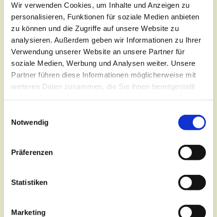
Wir verwenden Cookies, um Inhalte und Anzeigen zu
personalisieren, Funktionen für soziale Medien anbieten
zu können und die Zugriffe auf unsere Website zu
analysieren. Außerdem geben wir Informationen zu Ihrer
Verwendung unserer Website an unsere Partner für
soziale Medien, Werbung und Analysen weiter. Unsere
Partner führen diese Informationen möglicherweise mit
weiteren Daten zusammen, die Sie ihnen bereitgestellt
Dienstag, 13. April 2027, 17:30 -
haben oder die sie im Rahmen Ihrer Nutzung der Dienste
19:00 Uhr
gesammelt haben.
E
Notwendig
i
Lutherkirche, Oberkirchplatz 12,
n
w
03046 Cottbus
Präferenzen
i
l
Pfarrerin Katrin Rebiger
l
Statistiken
i
g
Marketing