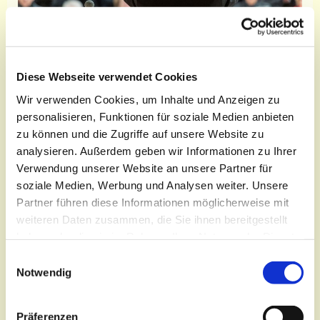
Diese Webseite verwendet Cookies
Wir verwenden Cookies, um Inhalte und Anzeigen zu
personalisieren, Funktionen für soziale Medien anbieten
zu können und die Zugriffe auf unsere Website zu
Donnerstag, 15. April 2027, 20:00
analysieren. Außerdem geben wir Informationen zu Ihrer
Uhr
Verwendung unserer Website an unsere Partner für
soziale Medien, Werbung und Analysen weiter. Unsere
Bonhoeffersaal, Oberkirchplatz 12,
Partner führen diese Informationen möglicherweise mit
03046 Cottbus
weiteren Daten zusammen, die Sie ihnen bereitgestellt
haben oder die sie im Rahmen Ihrer Nutzung der Dienste
gesammelt haben.
E
Notwendig
i
n
Sängerinnen und Sänger verschiedener
w
Konfessionen und Glaubensrichtungen kommen
Präferenzen