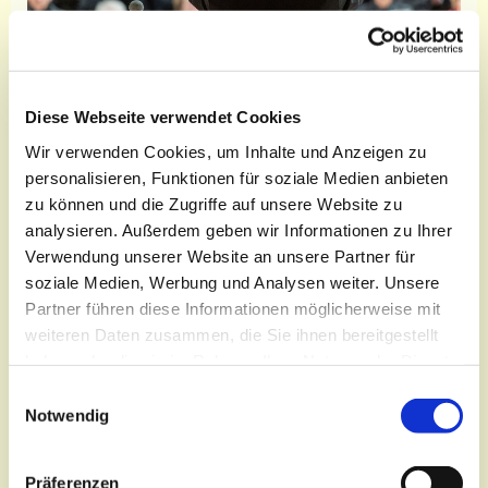
Diese Webseite verwendet Cookies
Wir verwenden Cookies, um Inhalte und Anzeigen zu
personalisieren, Funktionen für soziale Medien anbieten
zu können und die Zugriffe auf unsere Website zu
Donnerstag, 6. Mai 2027, 20:00
analysieren. Außerdem geben wir Informationen zu Ihrer
Uhr
Verwendung unserer Website an unsere Partner für
soziale Medien, Werbung und Analysen weiter. Unsere
Bonhoeffersaal, Oberkirchplatz 12,
Partner führen diese Informationen möglicherweise mit
03046 Cottbus
weiteren Daten zusammen, die Sie ihnen bereitgestellt
haben oder die sie im Rahmen Ihrer Nutzung der Dienste
gesammelt haben.
E
Notwendig
i
n
Sängerinnen und Sänger verschiedener
w
Konfessionen und Glaubensrichtungen kommen
Präferenzen