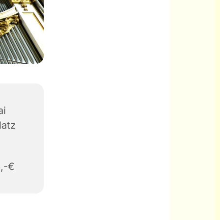
ai
latz
8,-€