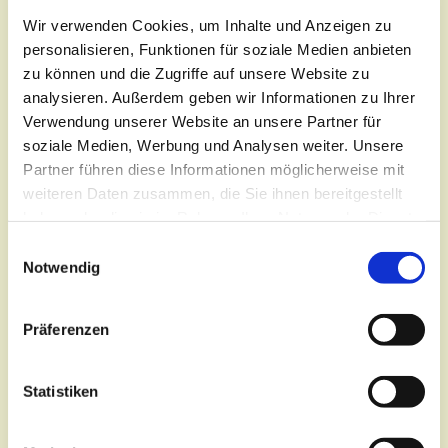
Wir verwenden Cookies, um Inhalte und Anzeigen zu
personalisieren, Funktionen für soziale Medien anbieten
zu können und die Zugriffe auf unsere Website zu
analysieren. Außerdem geben wir Informationen zu Ihrer
Verwendung unserer Website an unsere Partner für
soziale Medien, Werbung und Analysen weiter. Unsere
Partner führen diese Informationen möglicherweise mit
Montag, 17. August 2026, 15:30 -
weiteren Daten zusammen, die Sie ihnen bereitgestellt
haben oder die sie im Rahmen Ihrer Nutzung der Dienste
16:30 Uhr
gesammelt haben.
E
Notwendig
i
Ev. Zentrum Cottbus,
n
Gertraudtenstraße 1, 03046
w
Präferenzen
Cottbus
i
l
Pfarrerin Johanna Melchior
l
Statistiken
i
g