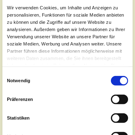
Wir verwenden Cookies, um Inhalte und Anzeigen zu
personalisieren, Funktionen für soziale Medien anbieten
zu können und die Zugriffe auf unsere Website zu
analysieren. Außerdem geben wir Informationen zu Ihrer
Verwendung unserer Website an unsere Partner für
soziale Medien, Werbung und Analysen weiter. Unsere
Partner führen diese Informationen möglicherweise mit
Montag, 31. August 2026, 15:30 -
weiteren Daten zusammen, die Sie ihnen bereitgestellt
haben oder die sie im Rahmen Ihrer Nutzung der Dienste
16:30 Uhr
gesammelt haben.
E
Notwendig
i
Ev. Zentrum Cottbus,
n
Gertraudtenstraße 1, 03046
w
Präferenzen
Cottbus
i
l
Pfarrerin Johanna Melchior
l
Statistiken
i
g